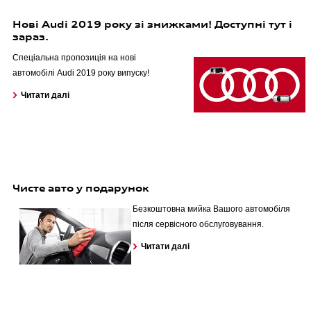
Спеціальні пропозиції
Нові Audi 2019 року зі знижками! Доступні тут і
Страхування
зараз.
Спеціальна пропозиція на нові
Оригінальні запасні частини
автомобілі Audi 2019 року випуску!
Корпоративним клієнтам
Читати далі
Audi аксесуари
Гарантія Audi
Чисте авто у подарунок
Безкоштовна мийка Вашого автомобіля
Audi Assistance
після сервісного обслуговування.
Читати далі