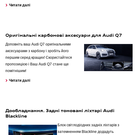
Читати далі
Оригінальні карбонові аксесуари для Audi Q7
Доповніть ваш Audi Q7 оригінальними
аксесуарами з карбону і зробіть його
першим серед кращих! Скористайтеся
пропозицією і Ваш Audi Q7 стане ще
помітнішим!
Читати далі
Дообладнання. Задні тоновані ліхтарі Audi
Blackline
Блок світлодіодних задніх ліхтарів з
затемненням Blackline додадуть