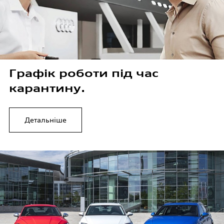
Новий A7 Sportback
Новий S6 Limousine
A4 Limousine
A6 Limousine
A5 Coupé
e-tron
RS Q8
Q2
Q3
Q5
Q7
Q8
A8
26,1–22,6 кВт/год/100 км
4,7-7,4 л/100км л/100 км
6,8-7,2 л/100 км
5,6–7,8 л/100 км
5,5-7,1 л/100 км
4,1-5,8 л/100 км
4,9-7,1 л/100 км
5,5-6,2 л/100 км
6,4-9,1 л/100 км
13,7 л/100 км
7,8 л/100 км
(WLTP) л/100 км
123-168 г/км г/км
154-163 г/км
145–178 г/км
142-161 г/км
109-134 г/км
129-162 г/км
144-163 г/км
169-207 г/км
311 г/км
203 г/км
0 г/км г/км
Графік роботи під час
карантину.
A4 Limousine
A5 Sportback
4,9-7,6 л/100 км
4,2-6,3 л/100 км
Детальніше
Новий S6 Limousine
Новий S8 TFSI
Q3 Sportback
SQ5 TFSI
SQ8 TDI
A8 L
Q7
129-188 г/км
109-144 г/км
5,9-8,6 л/100км л/100 км
6,7-6,8 л/100км л/100 км
2,7-11,9 л/100 км
5,6-7,8 л/100 км
8,3-8,5 л/100 км
7,8 л/100 км
7,8 л/100 км
154-195 г/км г/км
175-180 г/км г/км
62-271 г/км
146-178 г/км
189-195 г/км
205—204 г/км
203 г/км
A4 allroad quattro