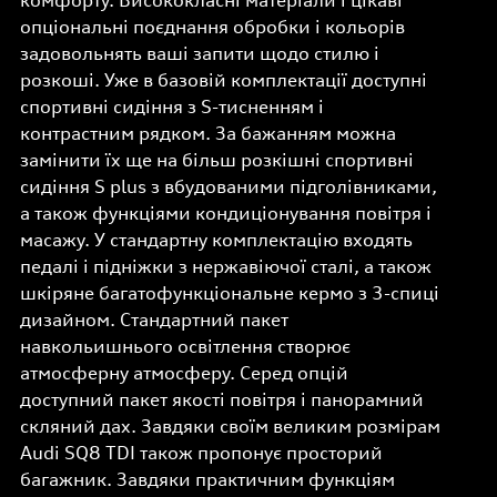
комфорту. Висококласні матеріали і цікаві
опціональні поєднання обробки і кольорів
задовольнять ваші запити щодо стилю і
розкоші. Уже в базовій комплектації доступні
спортивні сидіння з S-тисненням і
контрастним рядком. За бажанням можна
замінити їх ще на більш розкішні спортивні
сидіння S plus з вбудованими підголівниками,
а також функціями кондиціонування повітря і
масажу. У стандартну комплектацію входять
педалі і підніжки з нержавіючої сталі, а також
шкіряне багатофункціональне кермо з 3-спиці
дизайном. Стандартний пакет
навкольишнього освітлення створює
атмосферну атмосферу. Серед опцій
доступний пакет якості повітря і панорамний
скляний дах. Завдяки своїм великим розмірам
Audi SQ8 TDI також пропонує просторий
багажник. Завдяки практичним функціям