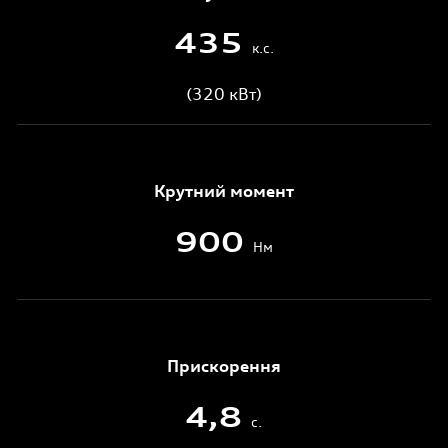
435
к.с.
(320 кВт)
Крутний момент
900
Нм
Прискорення
4,8
с.