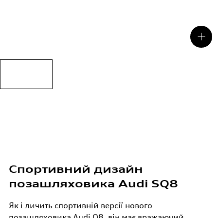
Kupejas elegantās līnijas, apvidus automobiļa lielie izmēri,
sporta automobiļa dinamika: tas ir Audi SQ8 TDI¹.
Спортивний дизайн
позашляховика Audi SQ8
Як і личить спортивній версії нового
позашляховика Audi Q8, він має вражаючий