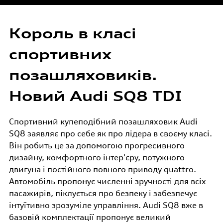
Спеціальні пропозиції
Страхування
Король в класі
Оригінальні запасні частини
спортивних
Корпоративним клієнтам
позашляховиків.
Audi аксесуари
Новий Audi SQ8 TDI
Гарантія Audi
Спортивний купеподібний позашляховик Audi
SQ8 заявляє про себе як про лідера в своєму класі.
Він робить це за допомогою прогресивного
Audi Assistance
дизайну, комфортного інтер'єру, потужного
двигуна і постійного повного приводу quattro.
Автомобіль пропонує численні зручності для всіх
пасажирів, піклується про безпеку і забезпечує
інтуїтивно зрозуміле управління. Audi SQ8 вже в
базовій комплектації пропонує великий