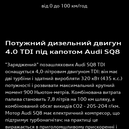
від 0 до 100 км/год
Потужний дизельний двигун
4.0 TDI під капотом Audi SQ8
"Заряджений" позашляховик Audi SQ8 TDI
оснащується 4,0-літровим двигуном TDI: він має
дві турбіни і здатний виробляти 320 кВт (435 к.с.)
потужності і розвивати максимальний крутний
момент 900 Ньютон-метрів. Комбінована витрата
палива становить 7,8 літрів на 100 км шляху, а
комбінований обсяг викидів СО2 - 205-204 г/км.
Мотор Audi SQ8 має електричний компресор, що
підтримує турбонагнітач: на практиці це
виражається в приголомшливому прискоренні і