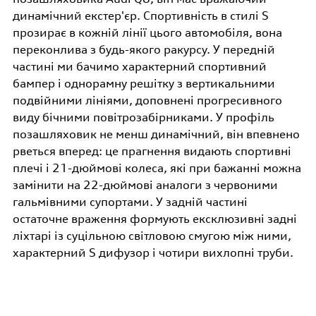
динамічний екстер'єр. Спортивність в стилі S
прозирає в кожній лінії цього автомобіля, вона
переконлива з будь-якого ракурсу. У передній
частині ми бачимо характерний спортивний
бампер і однорамну решітку з вертикальними
подвійними лініями, доповнені прогресивного
виду бічними повітрозабірниками. У профіль
позашляховик не менш динамічний, він впевнено
рветься вперед: це прагнення видають спортивні
плечі і 21-дюймові колеса, які при бажанні можна
замінити на 22-дюймові аналоги з червоними
гальмівними супортами. У задній частині
остаточне враження формують ексклюзивні задні
ліхтарі із суцільною світловою смугою між ними,
характерний S дифузор і чотири вихлопні труби.