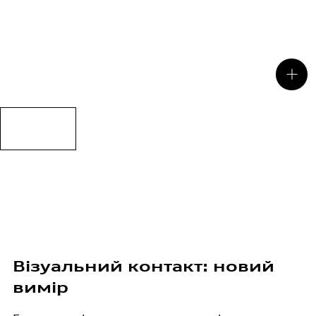
Audi LTE Advanced vernetzt Sie mit Ihrem Alltag. Mit
Übertragungsraten von bis zu 300 Mbit/s.
Візуальний контакт: новий
вимір