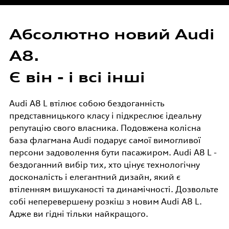
Спеціальні пропозиції
Страхування
Абсолютно новий Audi
Оригінальні запасні частини
А8.
Корпоративним клієнтам
Є він - і всі інші
Audi аксесуари
Audi A8 L втілює собою бездоганність
представницького класу і підкреслює ідеальну
Гарантія Audi
репутацію свого власника. Подовжена колісна
база флагмана Audi подарує самої вимогливої
персони задоволення бути пасажиром. Audi A8 L -
Audi Assistance
бездоганний вибір тих, хто цінує технологічну
досконалість і елегантний дизайн, який є
втіленням вишуканості та динамічності. Дозвольте
собі неперевершену розкіш з новим Audi A8 L.
Адже ви гідні тільки найкращого.