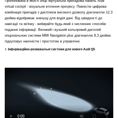
Пропонована в якості опції віртуальна приладова панель Audi
virtual cockpit - візуальне втілення прогресу. Повністю цифрова
комбінація приладів з дисплеєм високого дозволу діагоналлю 12,3
дюйма відображає значущі для водія дані. Від швидкості до
навігації та зв'язку - вибирайте будь-який з численних способів
подання інформації. Великий і вузький кольоровий дисплей
опціональною системи MMI Navigation plus діагоналлю 8,3 дюйма
підкуповує наочністю і простотою в управлінні.
Інформаційно-розважальні системи для нового Audi Q5