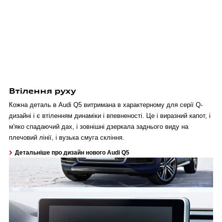
Втілення руху
Кожна деталь в Audi Q5 витримана в характерному для серії Q-
дизайні і є втіленням динаміки і впевненості. Це і виразний капот, і
м'яко спадаючий дах, і зовнішні дзеркала заднього виду на
плечовий лінії, і вузька смуга скління.
Детальніше про дизайн нового Audi Q5