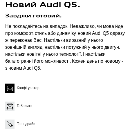
Новий Audi Q5.
Спеціальні пропозиції
Завджи готовий.
Страхування
Не покладайтесь на випадок. Неважливо, чи мова йде
Оригінальні запасні частини
про комфорт, стиль або динаміку, новий Audi Q5 одразу
Корпоративним клієнтам
ж переконає Вас. Настільки виразний у нього
зовнішній вигляд, настільки потужний у нього двигун,
Audi аксесуари
настільки новітні у нього технології. І настільки
багатогранні його можливості. Кожен день по новому -
з новим Audi Q5.
Гарантія Audi
Конфігуратор
Audi Assistance
Габарити
Тест-драйв