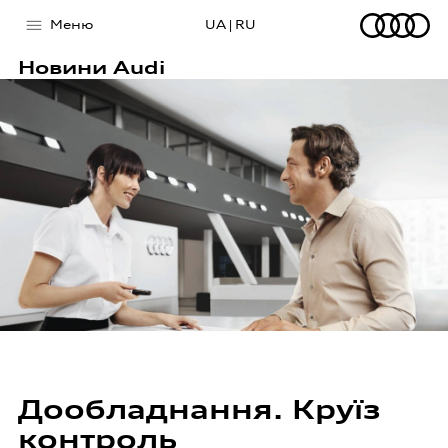
Меню
UA
RU
|
Новини Audi
Головна сторінка
Модельний ряд
Покупцям
Обзор
Власникам
Про компанію
Обзор
Спеціальні пропозиції
Audi сервіс
Кредит
Дообладнання. Круїз
Пряме приймання
Лізинг
контроль