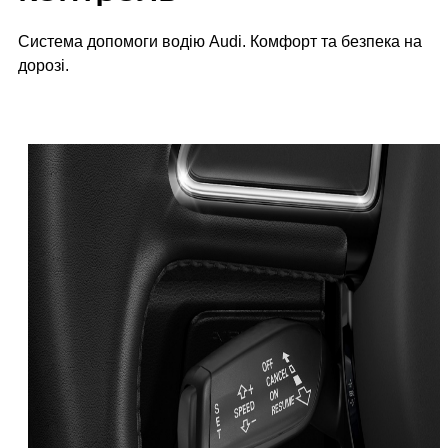
Спеціальні пропозиції
Система допомоги водію Audi. Комфорт та безпека на
Страхування
дорозі.
Оригінальні запасні частини
Корпоративним клієнтам
Audi аксесуари
Гарантія Audi
Audi Assistance