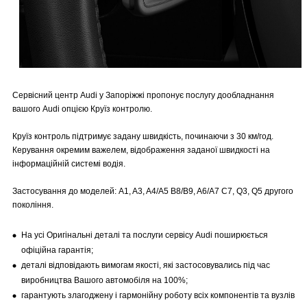
Сервісний центр Audi у Запоріжжі пропонує послугу дообладнання
вашого Audi опцією Круїз контролю.
Круїз контроль підтримує задану швидкість, починаючи з 30 км/год.
Керування окремим важелем, відображення заданої швидкості на
інформаційній системі водія.
Застосування до моделей: A1, A3, A4/A5 B8/B9, A6/A7 C7, Q3, Q5 другого
покоління.
На усі Оригінальні деталі та послуги сервісу Audi поширюється
офіційна гарантія;
деталі відповідають вимогам якості, які застосовувались під час
виробництва Вашого автомобіля на 100%;
гарантують злагоджену і гармонійну роботу всіх компонентів та вузлів