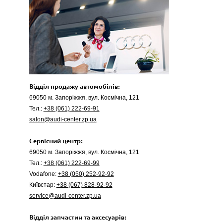
Відділ продажу автомобілів:
69050 м. Запоріжжя, вул. Космічна, 121
Тел.:
+38 (061) 222-69-91
salon@audi-center.zp.ua
Сервісний центр:
69050 м. Запоріжжя, вул. Космічна, 121
Тел.:
+38 (061) 222-69-99
Vodafone:
+38 (050) 252-92-92
Київстар:
+38 (067) 828-92-92
service@audi-center.zp.ua
Відділ запчастин та аксесуарів: