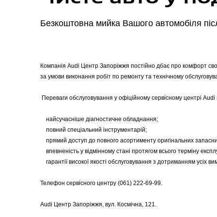
Безкоштовна мийка Вашого автомобіля піс
Компанія Audi Центр Запоріжжя постійно дбає про комфорт сво
за умови виконання робіт по ремонту та технічному обслуговува
Переваги обслуговування у офіційному сервісному центрі Audi 
найсучасніше діагностичне обладнання;
повний спеціальний інструментарій;
прямий доступ до повного асортименту оригінальних запасних 
впевненість у відмінному стані протягом всього терміну експл
гарантії високої якості обслуговування з дотриманням усіх ви
Телефон сервісного центру (061) 222-69-99.
Audi Центр Запоріжжя, вул. Космічна, 121.