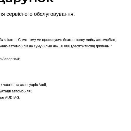
ля сервісного обслуговування.
їх клієнтів. Саме тому ми пропонуємо безкоштовну мийку автомобіля,
нню автомобілів на суму більш ніж 10 000 (десять тисяч) гривень. *
в Запоріжжі:
частин та аксесуарів Audi;
уатації автомобіля;
мог AUDI AG.