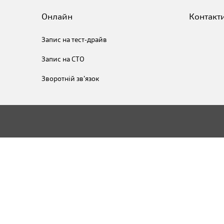
Онлайн
Контакт
Запис на тест-драйв
Запис на СТО
Зворотній зв'язок
Тест-драйв
Запис на СТО
Новини
Audi Financial Services
Корпор