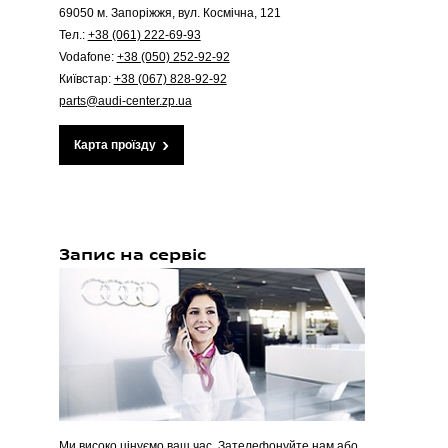
69050 м. Запоріжжя, вул. Космічна, 121
Тел.:
+38 (061) 222-69-93
Vodafone:
+38 (050) 252-92-92
Київстар:
+38 (067) 828-92-92
parts@audi-center.zp.ua
Карта проїзду
Запис на сервіс
Ми високо цінуємо ваш час. Зателефонуйте нам або