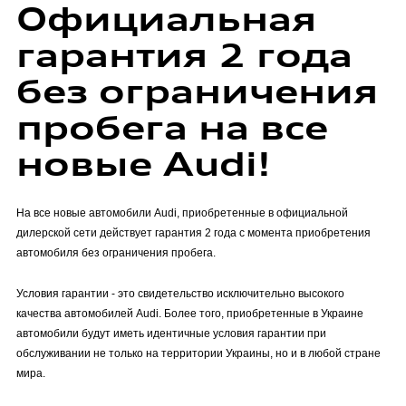
Официальная
Специальные предложения
гарантия 2 года
Страхование
без ограничения
Оригинальные запасные части
Корпоративным клиентам
пробега на все
Audi аксессуары
новые Audi!
Гарантия Audi
На все новые автомобили Audi, приобретенные в официальной
дилерской сети действует гарантия 2 года с момента приобретения
автомобиля без ограничения пробега.
Audi Assistance
Условия гарантии - это свидетельство исключительно высокого
качества автомобилей Audi. Более того, приобретенные в Украине
автомобили будут иметь идентичные условия гарантии при
обслуживании не только на территории Украины, но и в любой стране
мира.