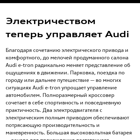
Специальные предложения
Страхование
Электричеством
Оригинальные запасные части
теперь управляет Audi
Корпоративным клиентам
Благодаря сочетанию электрического привода и
Audi аксессуары
комфортного, до мелочей продуманного салона
Audi e-tron радикально меняет представление об
ощущениях в движении. Парковка, поездка по
Гарантия Audi
городу или дальнее путешествие — во многих
ситуациях Audi e-tron упрощает управление
автомобилем. Полноразмерный кроссовер
Audi Assistance
сочетает в себе спортивность и повседневную
практичность. Два электродвигателя с
электрическим полным приводом обеспечивают
потрясающую производительность и
маневренность. Большая высоковольтная батарея